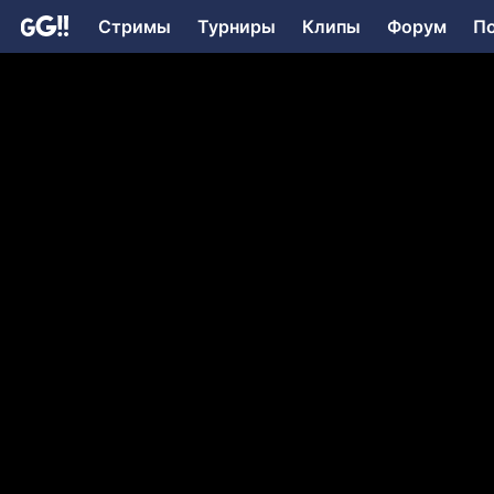
Стримы
Турниры
Клипы
Форум
П