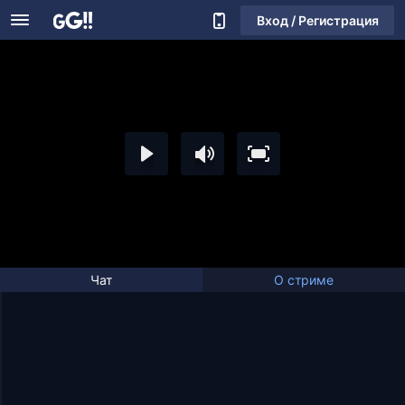
Вход / Регистрация
Чат
О стриме