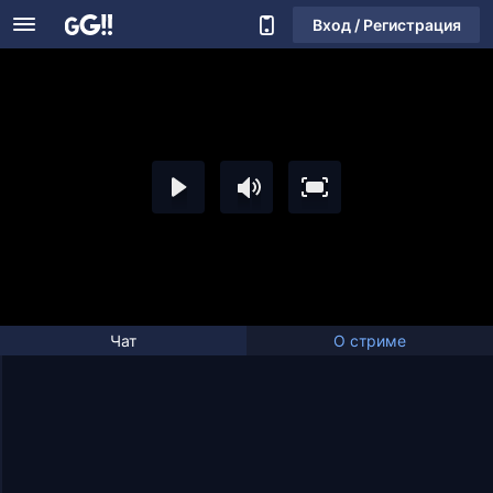
Вход / Регистрация
Чат
О стриме