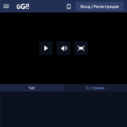
Вход / Регистрация
Чат
О стриме