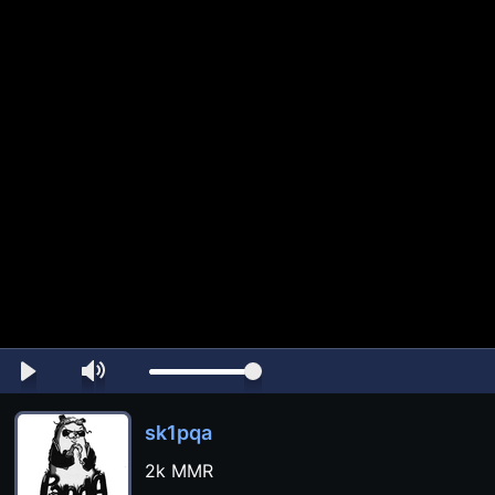
sk1pqa
2k MMR