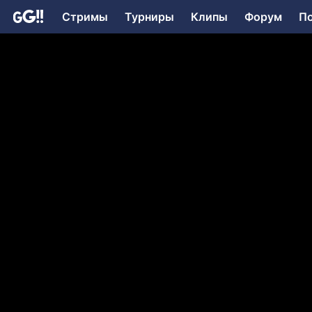
Стримы
Турниры
Клипы
Форум
П