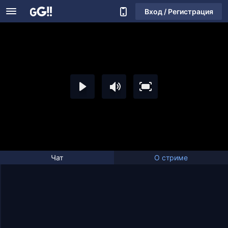
Вход / Регистрация
Чат
О стриме