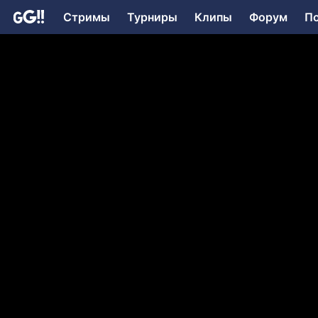
Стримы
Турниры
Клипы
Форум
П