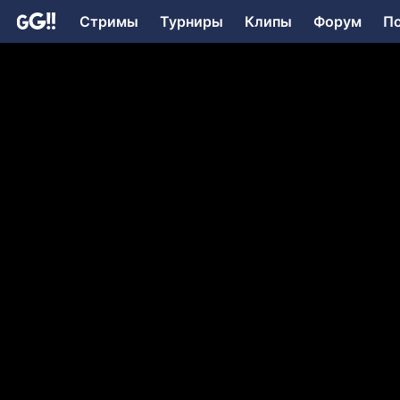
Стримы
Турниры
Клипы
Форум
П