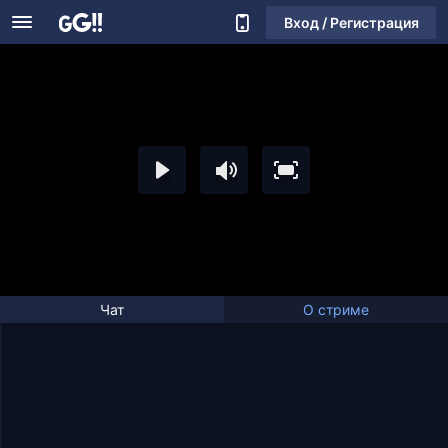
Вход / Регистрация
Чат
О стриме