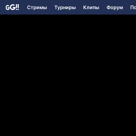
Стримы
Турниры
Клипы
Форум
П