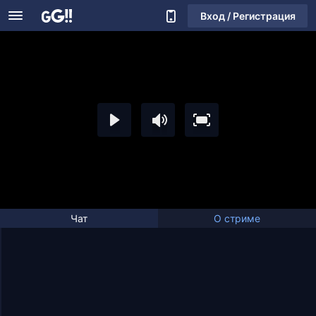
Вход / Регистрация
Чат
О стриме