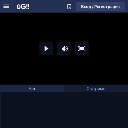
Вход / Регистрация
Чат
О стриме