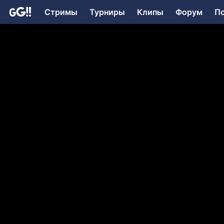
Стримы
Турниры
Клипы
Форум
П