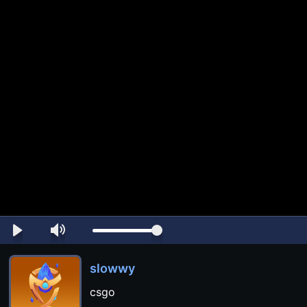
slowwy
csgo