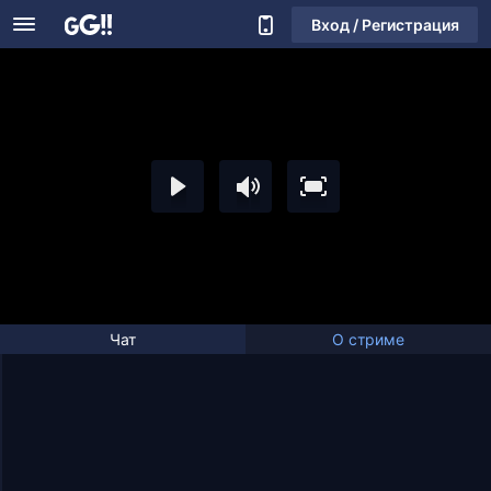
Вход / Регистрация
Чат
О стриме