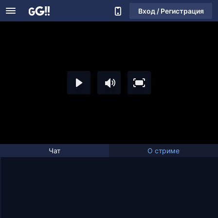
Вход / Регистрация
Чат
О стриме