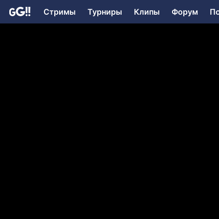
Стримы
Турниры
Клипы
Форум
П