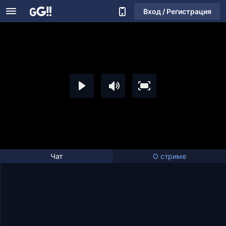
Вход / Регистрация
Чат
О стриме