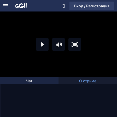
Вход / Регистрация
Чат
О стриме