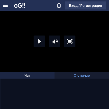
Вход / Регистрация
Чат
О стриме