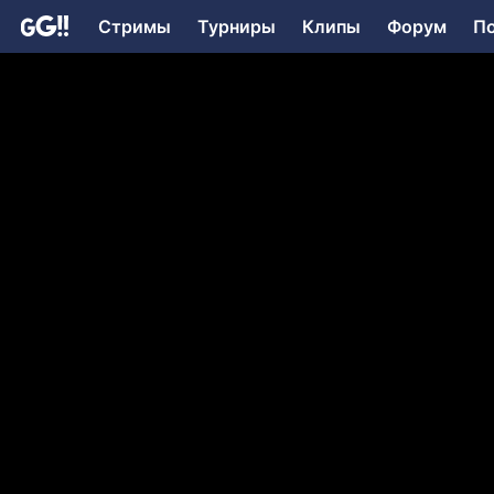
Стримы
Турниры
Клипы
Форум
П