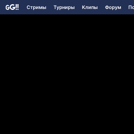
Стримы
Турниры
Клипы
Форум
П