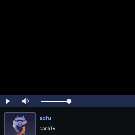
sofu
canlıTv