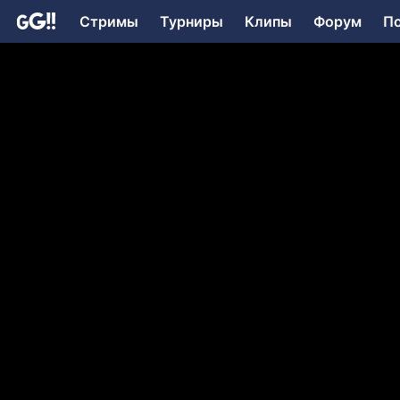
Стримы
Турниры
Клипы
Форум
П