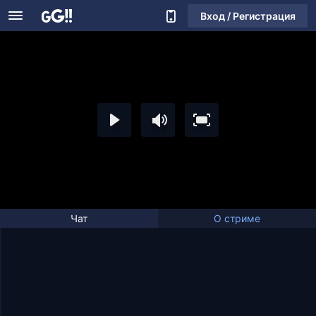
Вход / Регистрация
Чат
О стриме