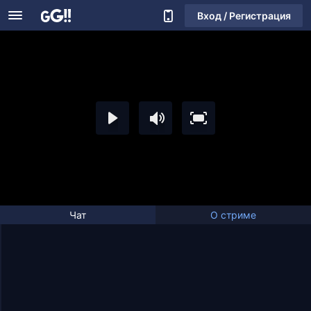
Вход / Регистрация
Чат
О стриме