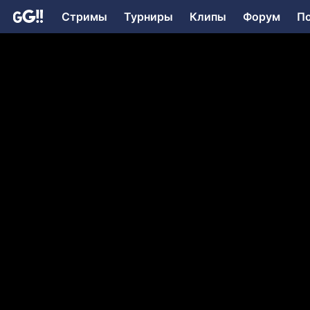
Стримы
Турниры
Клипы
Форум
П