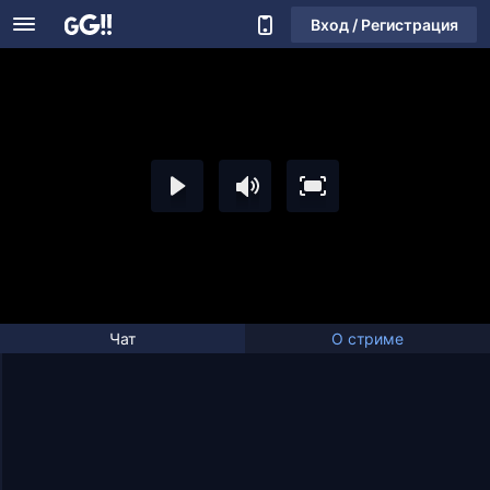
Вход / Регистрация
Чат
О стриме