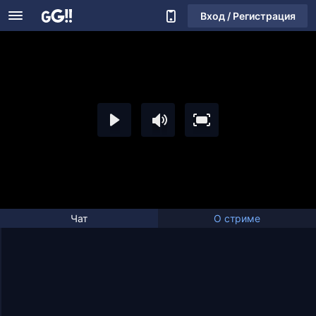
Вход / Регистрация
Чат
О стриме