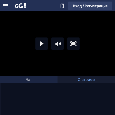
Вход / Регистрация
Чат
О стриме