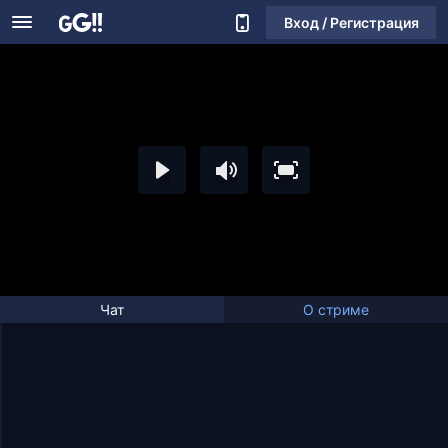
Вход / Регистрация
Чат
О стриме