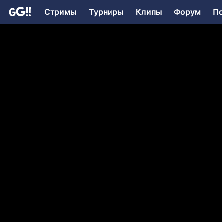
Стримы
Турниры
Клипы
Форум
П