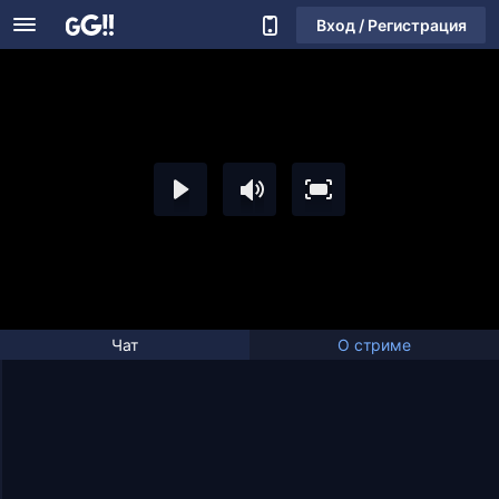
Вход / Регистрация
Чат
О стриме