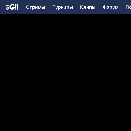
Стримы
Турниры
Клипы
Форум
П