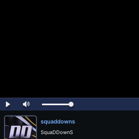
squaddowns
SquaDDownS