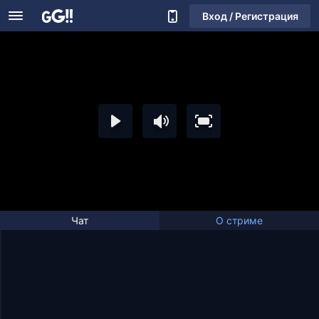
Вход / Регистрация
Чат
О стриме