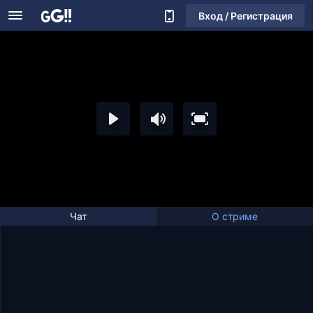
Вход / Регистрация
Чат
О стриме