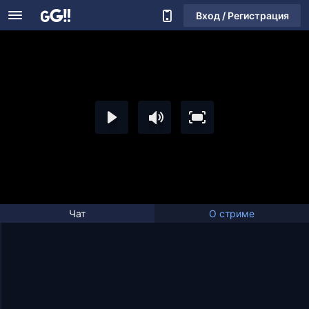
Вход / Регистрация
Чат
О стриме