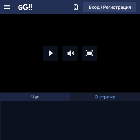
Вход / Регистрация
Чат
О стриме