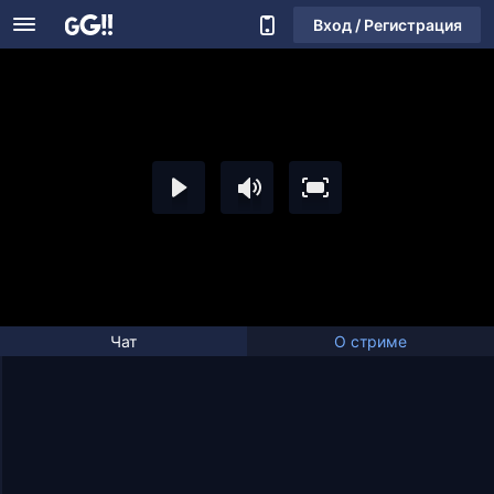
Вход / Регистрация
Чат
О стриме