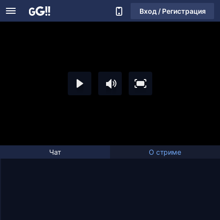
Вход / Регистрация
Чат
О стриме