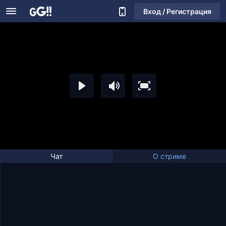
Вход / Регистрация
Чат
О стриме