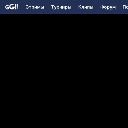
Стримы
Турниры
Клипы
Форум
П