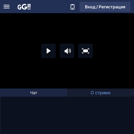
Вход / Регистрация
Чат
О стриме