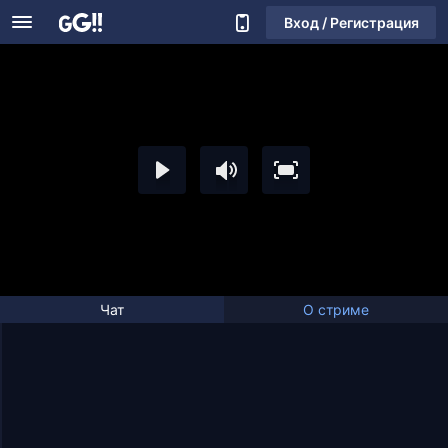
Вход / Регистрация
Чат
О стриме