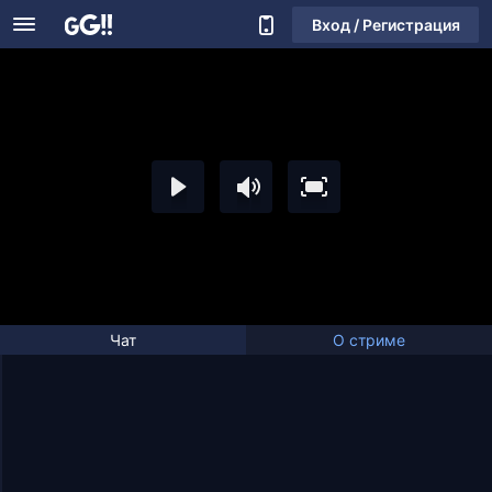
Вход / Регистрация
Чат
О стриме