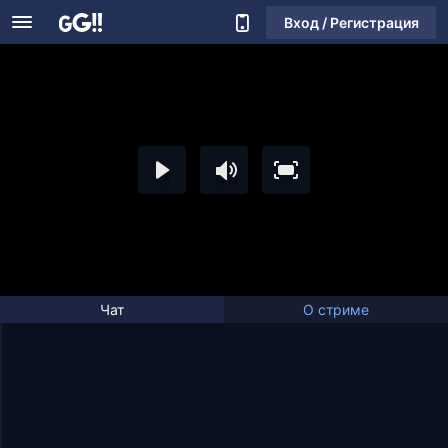
Вход / Регистрация
Чат
О стриме