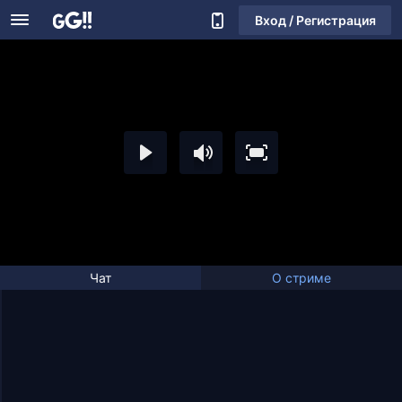
Вход / Регистрация
Чат
О стриме