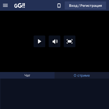
Вход / Регистрация
Чат
О стриме