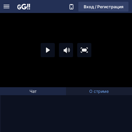
Вход / Регистрация
Чат
О стриме