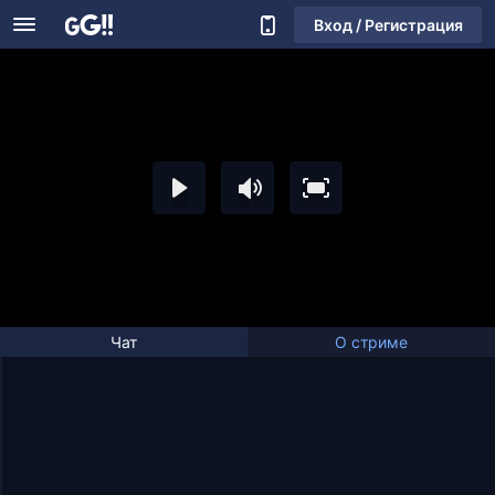
Вход / Регистрация
Чат
О стриме