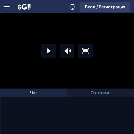
Вход / Регистрация
Чат
О стриме