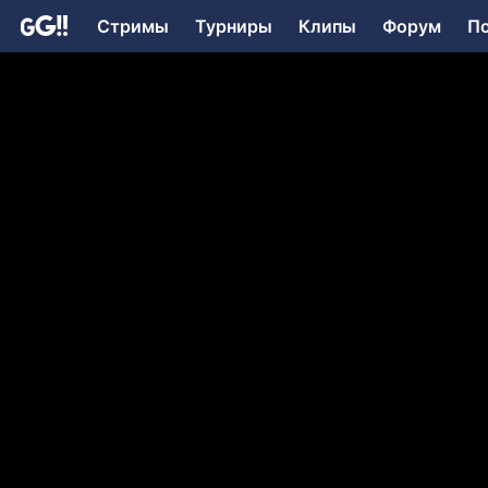
Стримы
Турниры
Клипы
Форум
П